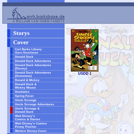
Storys
Cover
Carl Barks Library
Gyro Gearloose
Donald Duck
Donald Duck Adventures
Donald Duck Adventures
(Disney)
Donald Duck Adventures
USDD 1
(Gemstone)
Donald & Mickey
Donald Duck &
Mickey Mouse
Ducktales
Spring Fever
Uncle Scrooge
Uncle Scrooge Adventures
Uncle Scrooge &
Donald Duck
Walt Disney’s
Comics & Stories
Walt Disney’s Comics
Penny Pincher
Weitere Disney-Cover