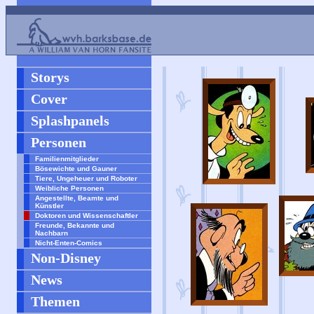
Storys
Cover
Splashpanels
Personen
Familienmitglieder
Bösewichte und Gauner
Tiere, Ungeheuer und Roboter
Weibliche Personen
Angestellte, Beamte und
Künstler
Doktoren und Wissenschaftler
Freunde, Bekannte und
Nachbarn
Nicht-Enten-Comics
Non-Disney
News
Themen