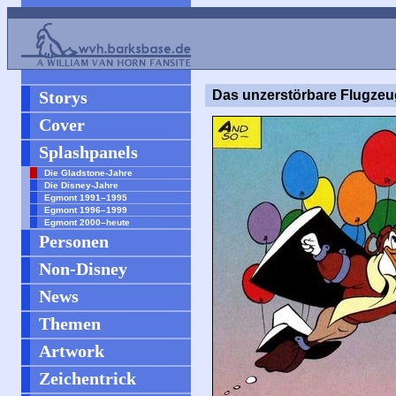
Storys
Das unzerstörbare Flugzeu
Cover
Splashpanels
Die Gladstone-Jahre
Die Disney-Jahre
Egmont 1991–1995
Egmont 1996–1999
Egmont 2000–heute
Personen
Non-Disney
News
Themen
Artwork
Zeichentrick