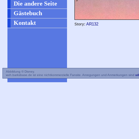
Die andere Seite
Gästebuch
Kontakt
AR132
Story:
Abbildung © Disney.
wvh.barksbase.de ist eine nichtkommerzielle Fansite. Anregungen und Anmerkungen sind
wi