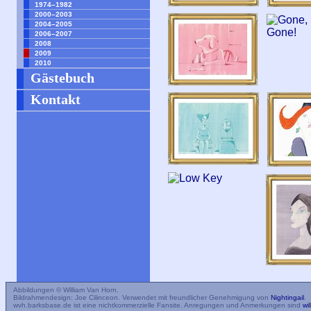
1974–1982
2000–2003
2004–2005
2006–2007
2008
2009
2010
Gästebuch
Kontakt
Abbildungen © William Van Horn.
Bildrahmendesign: Joe Cilinceon. Verwendet mit freundlicher Genehmigung von
Nightingail
.
wvh.barksbase.de ist eine nichtkommerzielle Fansite. Anregungen und Anmerkungen sind
wi