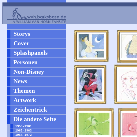
Storys
Cover
Splashpanels
Personen
Non-Disney
News
Themen
Artwork
Zeichentrick
Die andere Seite
1959–1961
1962–1963
1964–1972