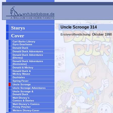
Storys
Uncle Scrooge 314
Oktober 1998
Cover
Erstveröffentlichung:
Carl Barks Library
Gyro Gearloose
Donald Duck
Donald Duck Adventures
Donald Duck Adventures
(Disney)
Donald Duck Adventures
(Gemstone)
Donald & Mickey
Donald Duck &
Mickey Mouse
Ducktales
Spring Fever
Uncle Scrooge
Uncle Scrooge Adventures
Uncle Scrooge &
Donald Duck
Walt Disney’s
Comics & Stories
Walt Disney’s Comics
Penny Pincher
Weitere Disney-Cover