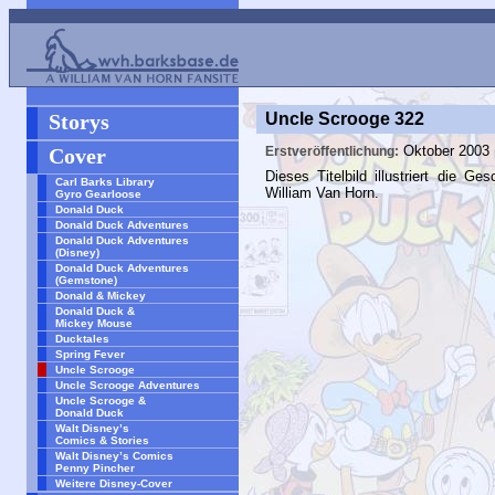
Storys
Uncle Scrooge 322
Oktober 2003
Cover
Erstveröffentlichung:
Dieses Titelbild illustriert die Ge
Carl Barks Library
William Van Horn.
Gyro Gearloose
Donald Duck
Donald Duck Adventures
Donald Duck Adventures
(Disney)
Donald Duck Adventures
(Gemstone)
Donald & Mickey
Donald Duck &
Mickey Mouse
Ducktales
Spring Fever
Uncle Scrooge
Uncle Scrooge Adventures
Uncle Scrooge &
Donald Duck
Walt Disney’s
Comics & Stories
Walt Disney’s Comics
Penny Pincher
Weitere Disney-Cover