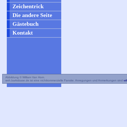
Zeichentrick
Die andere Seite
Gästebuch
Kontakt
Abbildung © William Van Horn.
wvh.barksbase.de ist eine nichtkommerzielle Fansite. Anregungen und Anmerkungen sind
wi