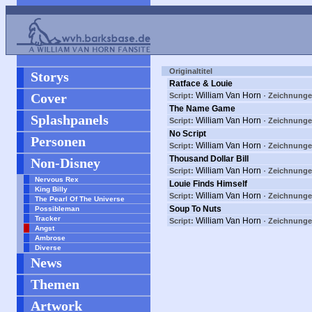
Originaltitel
Storys
Ratface & Louie
Cover
William Van Horn ·
Script:
Zeichnunge
The Name Game
Splashpanels
William Van Horn ·
Script:
Zeichnunge
No Script
Personen
William Van Horn ·
Script:
Zeichnunge
Thousand Dollar Bill
Non-Disney
William Van Horn ·
Script:
Zeichnunge
Nervous Rex
Louie Finds Himself
King Billy
William Van Horn ·
Script:
Zeichnunge
The Pearl Of The Universe
Soup To Nuts
Possibleman
Tracker
William Van Horn ·
Script:
Zeichnunge
Angst
Ambrose
Diverse
News
Themen
Artwork