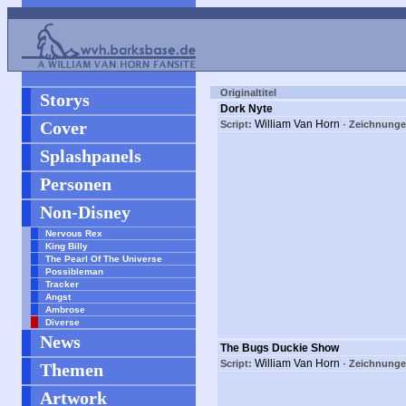
Originaltitel
Storys
Dork Nyte
Cover
William Van Horn ·
Script:
Zeichnunge
Splashpanels
Personen
Non-Disney
Nervous Rex
King Billy
The Pearl Of The Universe
Possibleman
Tracker
Angst
Ambrose
Diverse
News
The Bugs Duckie Show
William Van Horn ·
Script:
Zeichnunge
Themen
Artwork