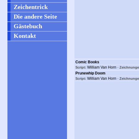
Zeichentrick
Die andere Seite
Gästebuch
Kontakt
Comic Books
William Van Horn ·
Script:
Zeichnunge
Prunewhip Doom
William Van Horn ·
Script:
Zeichnunge