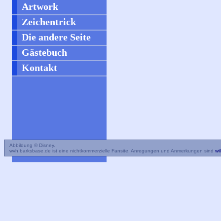
Artwork
Zeichentrick
Die andere Seite
Gästebuch
Kontakt
Abbildung © Disney.
wvh.barksbase.de ist eine nichtkommerzielle Fansite. Anregungen und Anmerkungen sind
wi