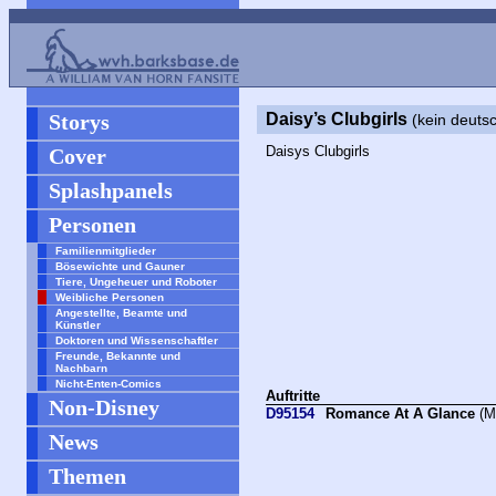
Storys
Daisy’s Clubgirls
(kein deuts
Daisys Clubgirls
Cover
Splashpanels
Personen
Familienmitglieder
Bösewichte und Gauner
Tiere, Ungeheuer und Roboter
Weibliche Personen
Angestellte, Beamte und
Künstler
Doktoren und Wissenschaftler
Freunde, Bekannte und
Nachbarn
Nicht-Enten-Comics
Auftritte
Non-Disney
D95154
Romance At A Glance
(M
News
Themen