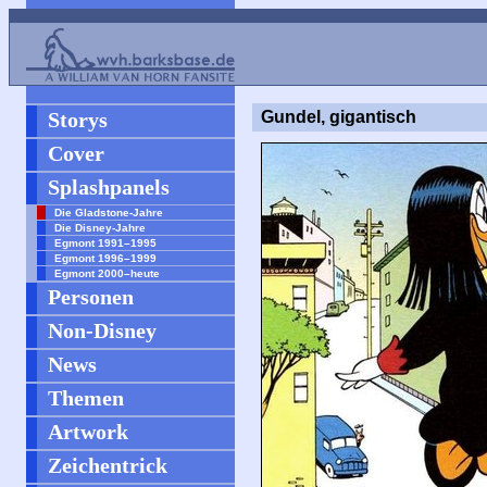
Storys
Gundel, gigantisch
Cover
Splashpanels
Die Gladstone-Jahre
Die Disney-Jahre
Egmont 1991–1995
Egmont 1996–1999
Egmont 2000–heute
Personen
Non-Disney
News
Themen
Artwork
Zeichentrick