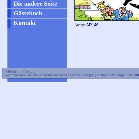
Die andere Seite
Gästebuch
Kontakt
AR146
Story:
Abbildung © Disney.
wvh.barksbase.de ist eine nichtkommerzielle Fansite. Anregungen und Anmerkungen sind
wi