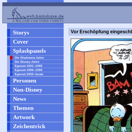
Storys
Vor Erschöpfung eingeschl
Cover
Splashpanels
Die Gladstone-Jahre
Die Disney-Jahre
Egmont 1991–1995
Egmont 1996–1999
Egmont 2000–heute
Personen
Non-Disney
News
Themen
Artwork
Zeichentrick