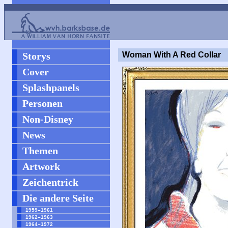
Storys
Woman With A Red Collar
Cover
Splashpanels
Personen
Non-Disney
News
Themen
Artwork
Zeichentrick
Die andere Seite
1959–1961
1962–1963
1964–1972