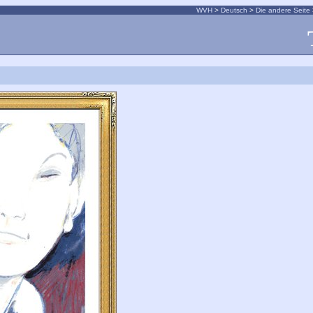
WVH
>
Deutsch
>
Die andere Seite