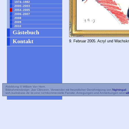
1974–1982
2000–2003
2004–2005
2006–2007
2008
2009
2010
Gästebuch
Kontakt
9. Februar 2005. Acryl und Wachskr
Abbildung © William Van Horn.
Bildrahmendesign: Joe Cilinceon. Verwendet mit freundlicher Genehmigung von
Nightingail
.
wvh.barksbase.de ist eine nichtkommerzielle Fansite. Anregungen und Anmerkungen sind
wi