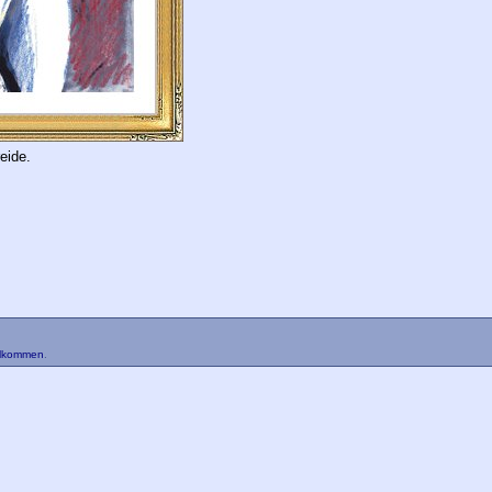
eide.
llkommen
.