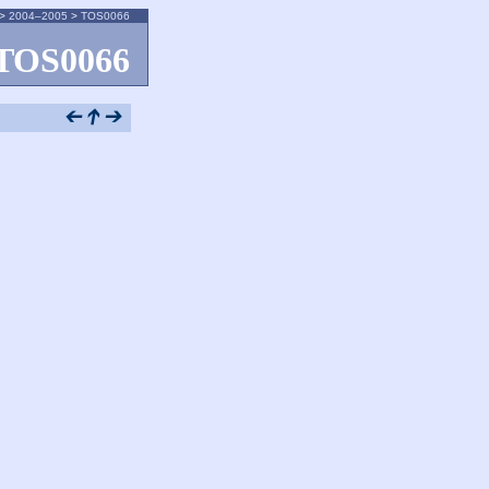
>
2004–2005
>
TOS0066
TOS0066