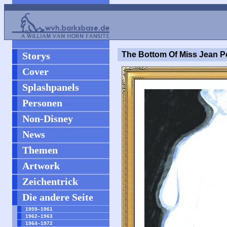
Storys
The Bottom Of Miss Jean P
Cover
Splashpanels
Personen
Non-Disney
News
Themen
Artwork
Zeichentrick
Die andere Seite
1959–1961
1962–1963
1964–1972