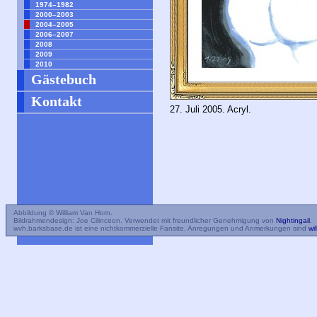
1974–1982
2000–2003
2004–2005
2006–2007
2008
2009
2010
Gästebuch
Kontakt
27. Juli 2005. Acryl.
Abbildung © William Van Horn.
Bildrahmendesign: Joe Cilinceon. Verwendet mit freundlicher Genehmigung von
Nightingail
.
wvh.barksbase.de ist eine nichtkommerzielle Fansite. Anregungen und Anmerkungen sind
wi