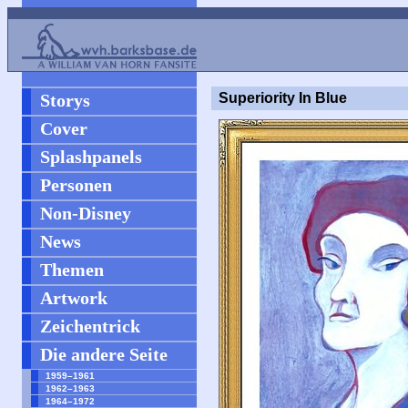
Storys
Superiority In Blue
Cover
Splashpanels
Personen
Non-Disney
News
Themen
Artwork
Zeichentrick
Die andere Seite
1959–1961
1962–1963
1964–1972