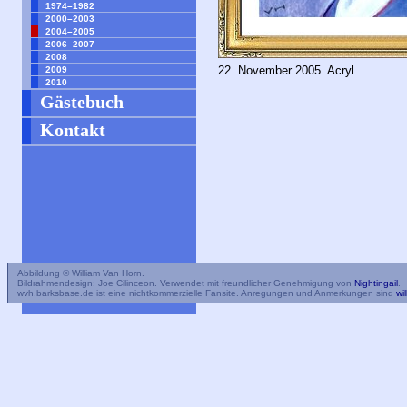
1974–1982
2000–2003
2004–2005
2006–2007
2008
22. November 2005. Acryl.
2009
2010
Gästebuch
Kontakt
Abbildung © William Van Horn.
Bildrahmendesign: Joe Cilinceon. Verwendet mit freundlicher Genehmigung von
Nightingail
.
wvh.barksbase.de ist eine nichtkommerzielle Fansite. Anregungen und Anmerkungen sind
wi