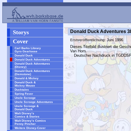
Storys
Donald Duck Adventures 3
Juni 1996
Cover
Erstveröffentlichung:
Dieses Titelbild illustriert die Ges
Carl Barks Library
Van Horn.
Gyro Gearloose
Deutscher Nachdruck in
TGDDS
Donald Duck
Donald Duck Adventures
Donald Duck Adventures
(Disney)
Donald Duck Adventures
(Gemstone)
Donald & Mickey
Donald Duck &
Mickey Mouse
Ducktales
Spring Fever
Uncle Scrooge
Uncle Scrooge Adventures
Uncle Scrooge &
Donald Duck
Walt Disney’s
Comics & Stories
Walt Disney’s Comics
Penny Pincher
Weitere Disney-Cover