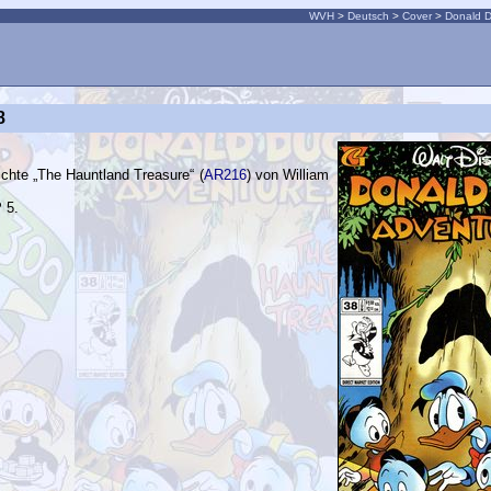
WVH
>
Deutsch
>
Cover
>
Donald D
8
chichte „The Hauntland Treasure“ (
AR216
) von William
P
5.