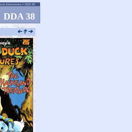
uck Adventures
>
DDA 38
DDA 38