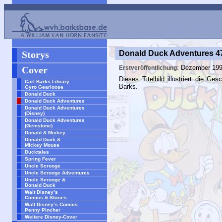
Storys
Donald Duck Adventures 4
Dezember 19
Cover
Erstveröffentlichung:
Dieses Titelbild illustriert die Ge
Carl Barks Library
Barks.
Gyro Gearloose
Donald Duck
Donald Duck Adventures
Donald Duck Adventures
(Disney)
Donald Duck Adventures
(Gemstone)
Donald & Mickey
Donald Duck &
Mickey Mouse
Ducktales
Spring Fever
Uncle Scrooge
Uncle Scrooge Adventures
Uncle Scrooge &
Donald Duck
Walt Disney’s
Comics & Stories
Walt Disney’s Comics
Penny Pincher
Weitere Disney-Cover