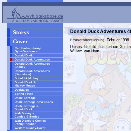
Storys
Donald Duck Adventures 4
Februar 1998
Cover
Erstveröffentlichung:
Dieses Titelbild illustriert die Ges
Carl Barks Library
William Van Horn.
Gyro Gearloose
Donald Duck
Donald Duck Adventures
Donald Duck Adventures
(Disney)
Donald Duck Adventures
(Gemstone)
Donald & Mickey
Donald Duck &
Mickey Mouse
Ducktales
Spring Fever
Uncle Scrooge
Uncle Scrooge Adventures
Uncle Scrooge &
Donald Duck
Walt Disney’s
Comics & Stories
Walt Disney’s Comics
Penny Pincher
Weitere Disney-Cover