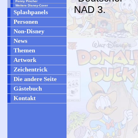
Penny Pincher
Weitere Disney-Cover
NAD
3.
Splashpanels
Personen
Non-Disney
News
Themen
Artwork
Zeichentrick
Die andere Seite
Gästebuch
Kontakt