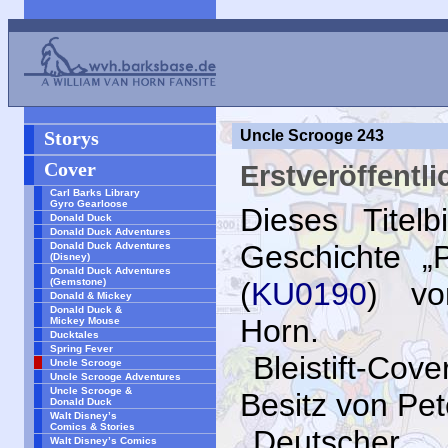
Storys
Uncle Scrooge 243
Cover
Erstveröffentl
Carl Barks Library
Gyro Gearloose
Dieses Titelbi
Donald Duck
Donald Duck Adventures
Geschichte „
Donald Duck Adventures
(Disney)
Donald Duck Adventures
(Gemstone)
(
KU0190
) vo
Donald & Mickey
Donald Duck &
Horn.
Mickey Mouse
Ducktales
Spring Fever
Bleistift-Cov
Uncle Scrooge
Uncle Scrooge Adventures
Uncle Scrooge &
Besitz von Pe
Donald Duck
Walt Disney’s
Comics & Stories
Deutscher
Walt Disney’s Comics