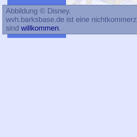
Abbildung © Disney.
wvh.barksbase.de ist eine nichtkommer
sind
willkommen
.