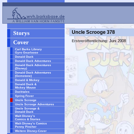
Storys
Uncle Scrooge 378
Juni 2008
Cover
Erstveröffentlichung:
Carl Barks Library
Gyro Gearloose
Donald Duck
Donald Duck Adventures
Donald Duck Adventures
(Disney)
Donald Duck Adventures
(Gemstone)
Donald & Mickey
Donald Duck &
Mickey Mouse
Ducktales
Spring Fever
Uncle Scrooge
Uncle Scrooge Adventures
Uncle Scrooge &
Donald Duck
Walt Disney’s
Comics & Stories
Walt Disney’s Comics
Penny Pincher
Weitere Disney-Cover