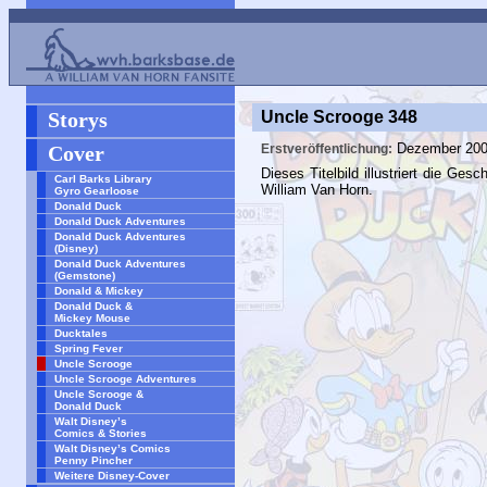
Storys
Uncle Scrooge 348
Dezember 20
Cover
Erstveröffentlichung:
Dieses Titelbild illustriert die Ges
Carl Barks Library
William Van Horn.
Gyro Gearloose
Donald Duck
Donald Duck Adventures
Donald Duck Adventures
(Disney)
Donald Duck Adventures
(Gemstone)
Donald & Mickey
Donald Duck &
Mickey Mouse
Ducktales
Spring Fever
Uncle Scrooge
Uncle Scrooge Adventures
Uncle Scrooge &
Donald Duck
Walt Disney’s
Comics & Stories
Walt Disney’s Comics
Penny Pincher
Weitere Disney-Cover