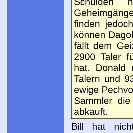
Schulden h
Geheimgänge
finden jedoc
können Dagob
fällt dem Ge
2900 Taler f
hat. Donald 
Talern und 9
ewige Pechvog
Sammler die 
abkauft.
Bill hat nic