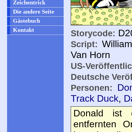
Zeichentrick
Die andere Seite
Gästebuch
Kontakt
D20
Storycode:
Willia
Script:
Van Horn
US-Veröffentli
Deutsche Veröf
Do
Personen:
Track Duck
,
D
Donald ist 
entfernten O