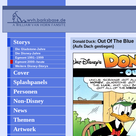
Storys
Out Of The Blue
Donald Duck:
(Aufs Dach gestiegen)
Die Gladstone-Jahre
Die Disney-Jahre
Egmont 1991–1999
Egmont 2000–heute
Weitere Disney-Storys
Cover
Splashpanels
Personen
Non-Disney
News
Themen
Artwork