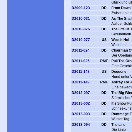
Glück und G
D2009-123
DD
From Dawn ’
Zwischen d
D2010-031
DD
As The Snail
Auf der Schl
D2010-076
DD
The Life Of 
Gesundheit!
D2010-077
US
Woe Is He!
Weh ihm!
D2011-024
DD
Chairman O
Der Oberlan
D2011-025
RMF
Pull The Ot
Eine Geschi
D2011-148
US
Doggone!
Hund unter 
D2011-149
RMF
Astray For 
Eine bewegt
D2012-097
DD
The Big Win
Stürmischer
D2013-002
DD
It’s Snow Fu
Schneekuns
D2013-003
DD
Rummage F
Wüster Tag
D2013-094
DD
The Line
Die Linie