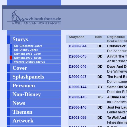
Storycode
Held
Originaltitel
Storys
Deutscher Tit
Die Gladstone-Jahre
D2000-044
DD
Cruisin’ For
Die Disney-Jahre
Die Sandsur
Egmont 1991–1999
D2000-045
DD
Ain’t It The 
Egmont 2000–heute
Ansichtssac
Weitere Disney-Storys
Cover
D2000-046
DD
Duos And D
Die Winterw
Splashpanels
D2000-047
DD
The Hard-Bo
Der einsame
Personen
D2000-144
GY
Same Old St
Duell der Erf
Non-Disney
D2000-145
US
A Dime For 
News
Im Liebesw
D2000-146
DD
Just For La
Themen
Leider heiter
D2001-055
DD
To Well And
Artwork
Fitnessfimme