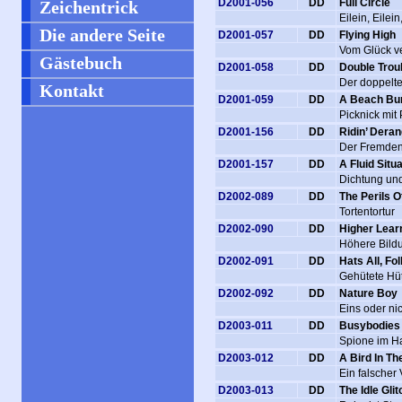
D2001-056
DD
Full Circle
Zeichentrick
Eilein, Eile
Die andere Seite
D2001-057
DD
Flying High
Vom Glück ve
Gästebuch
D2001-058
DD
Double Trou
Der doppelt
Kontakt
D2001-059
DD
A Beach B
Picknick mit
D2001-156
DD
Ridin’ Dera
Der Fremden
D2001-157
DD
A Fluid Situ
Dichtung un
D2002-089
DD
The Perils O
Tortentortur
D2002-090
DD
Higher Lear
Höhere Bild
D2002-091
DD
Hats All, Fo
Gehütete Hü
D2002-092
DD
Nature Boy
Eins oder ni
D2003-011
DD
Busybodies
Spione im H
D2003-012
DD
A Bird In T
Ein falscher
D2003-013
DD
The Idle Glit