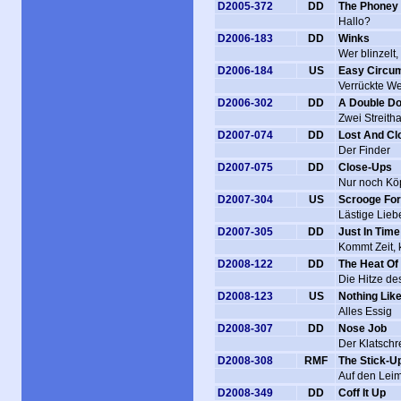
D2005-372
DD
The Phoney
Hallo?
D2006-183
DD
Winks
Wer blinzelt,
D2006-184
US
Easy Circu
Verrückte We
D2006-302
DD
A Double Dos
Zwei Streith
D2007-074
DD
Lost And C
Der Finder
D2007-075
DD
Close-Ups
Nur noch Kö
D2007-304
US
Scrooge For
Lästige Lieb
D2007-305
DD
Just In Time
Kommt Zeit,
D2008-122
DD
The Heat Of
Die Hitze de
D2008-123
US
Nothing Like
Alles Essig
D2008-307
DD
Nose Job
Der Klatschr
D2008-308
RMF
The Stick-U
Auf den Lei
D2008-349
DD
Coff It Up