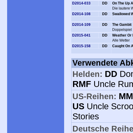
D2014-033
DD
On The Up 
Die lautere 
D2014-108
DD
Swallowed 
D2014-109
DD
The Gambit
Doppelspiel
D2015-041
DD
Weather Or 
Alle Wetter
D2015-158
DD
Caught On 
Verwendete Ab
DD
Do
Helden:
RMF
Uncle R
MM
US-Reihen:
US
Uncle Scr
Stories
Deutsche Reihe