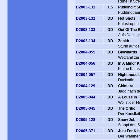
Ruhe ist Str
D2003-131
US
Pudding It S
Puddingpani
D2003-132
DD
Hot Shots
Katastrophe
D2003-133
DD
Out Of The 
Aufs Dach g
D2003-134
DD
Zenith
Sturm auf de
D2004-055
DD
Blowhards
Wettfahrt zu
D2004-056
DD
In A Minor 
Kleine Kata
D2004-057
DD
Nightmuscl
Duckmän
D2004-129
DD
Chimera
Jagd nach d
D2005-044
DD
A Louse In 
Wo ist der F
D2005-045
DD
The Critic
Der Kunstkrit
D2005-128
DD
Snow Job
Stoppt den 
D2005-371
DD
Just For Ki
Der Wahlhel