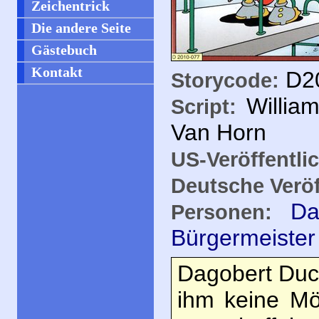
Zeichentrick
Die andere Seite
Gästebuch
Kontakt
D20
Storycode:
Willia
Script:
Van Horn
US-Veröffentli
Deutsche Veröf
Da
Personen:
Bürgermeister
Dagobert Duck
ihm keine Mög