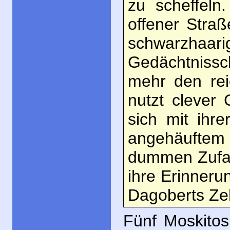
zu scheffeln.
offener Stra
schwarzh
Gedächtnissc
mehr den rei
nutzt clever
sich mit ihr
angehäuftem 
dummen Zufal
ihre Erinneru
Dagoberts Ze
Fünf Moskitos