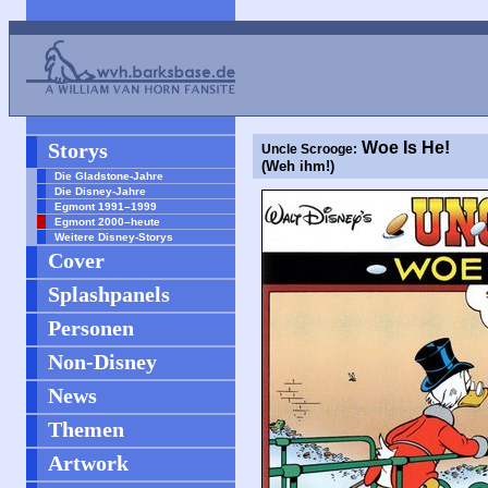
Storys
Woe Is He!
Uncle Scrooge:
(Weh ihm!)
Die Gladstone-Jahre
Die Disney-Jahre
Egmont 1991–1999
Egmont 2000–heute
Weitere Disney-Storys
Cover
Splashpanels
Personen
Non-Disney
News
Themen
Artwork