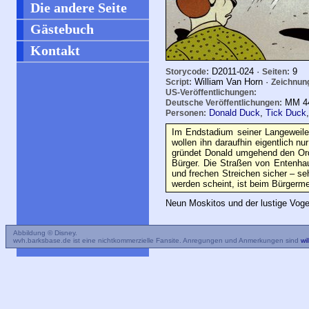
Die andere Seite
Gästebuch
Kontakt
D2011-024 ·
9
Storycode:
Seiten:
William Van Horn ·
Script:
Zeichnun
US-Veröffentlichungen:
MM
4
Deutsche Veröffentlichungen:
Donald Duck
,
Tick Duck
Personen:
Im Endstadium seiner Langeweile 
wollen ihn daraufhin eigentlich n
gründet Donald umgehend den Orde
Bürger. Die Straßen von Entenha
und frechen Streichen sicher – se
werden scheint, ist beim Bürgerme
Neun Moskitos und der lustige Voge
Abbildung © Disney.
wvh.barksbase.de ist eine nichtkommerzielle Fansite. Anregungen und Anmerkungen sind
wi