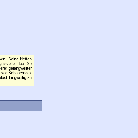
ßen. Seine Neffen
gnisvolle Idee. So
rer gelangweilter
n vor Schabernack
lbst langweilig zu