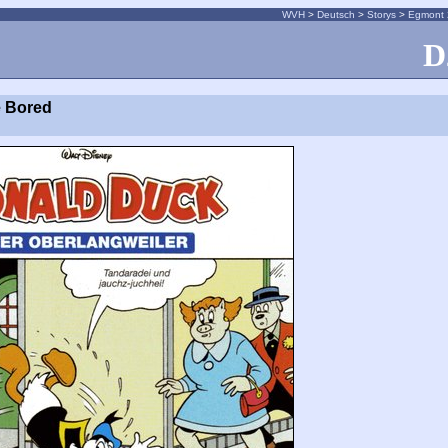
WVH
>
Deutsch
>
Storys
>
Egmont 
D
e Bored