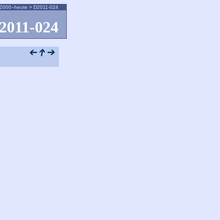
2000–heute
>
D2011-024
2011-024