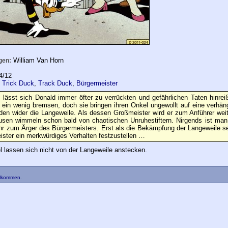
William Van Horn
gen:
4/12
,
Trick Duck
,
Track Duck
,
Bürgermeister
lässt sich Donald immer öfter zu verrückten und gefährlichen Taten hinrei
ur ein wenig bremsen, doch sie bringen ihren Onkel ungewollt auf eine verhän
n wider die Langeweile. Als dessen Großmeister wird er zum Anführer weite
usen wimmeln schon bald von chaotischen Unruhestiftern. Nirgends ist ma
hr zum Ärger des Bürgermeisters. Erst als die Bekämpfung der Langeweile se
ister ein merkwürdiges Verhalten festzustellen …
l lassen sich nicht von der Langeweile anstecken.
llkommen
.