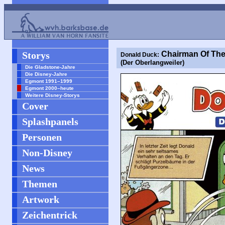
Storys
Chairman Of Th
Donald Duck:
(Der Oberlangweiler)
Die Gladstone-Jahre
Die Disney-Jahre
Egmont 1991–1999
Egmont 2000–heute
Weitere Disney-Storys
Cover
Splashpanels
Personen
Non-Disney
News
Themen
Artwork
Zeichentrick