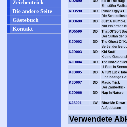
KD2890
DD
It’s In The Bag!
Zeichentrick
Ein süßer Wettstr
Die andere Seite
KD3590
DD
Public Ugly #1
Die Schokolins
Gästebuch
KD3690
DD
Just A Humble,
Nur ein armes k
Kontakt
KD5590
DD
That Ol’ Soft So
Der Sultan der S
KJD002
DD
The Ghost Of K
Bertie, der Bergg
KJD003
DD
Kid Stuff
Kleine Gespenst
KJD004
DD
The Not-So Sile
U-Boot in Seeno
KJD005
DD
A Tuft Luck Tale
Eine haarige Ge
KJD007
DD
Magic Trick
Der Zaubertrick
KJD066
DD
Nap In Nature
KJS001
LW
Blow Me Down
Aufgeblasen
Verwendete Ab