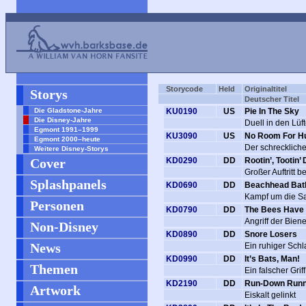
Storycode
Held
Originaltitel
Storys
Deutscher Titel
Die Gladstone-Jahre
KU0190
US
Pie In The Sky
Die Disney-Jahre
Duell in den Lüf
Egmont 1991–1999
KU3090
US
No Room For H
Egmont 2000–heute
Der schreckliche
Weitere Disney-Storys
Cover
KD0290
DD
Rootin’, Tootin’
Großer Auftritt 
Splashpanels
KD0690
DD
Beachhead Bat
Kampf um die S
Personen
KD0790
DD
The Bees Have I
Angriff der Bien
Non-Disney
KD0890
DD
Snore Losers
News
Ein ruhiger Schla
KD0990
DD
It’s Bats, Man!
Themen
Ein falscher Grif
KD2190
DD
Run-Down Run
Artwork
Eiskalt gelinkt