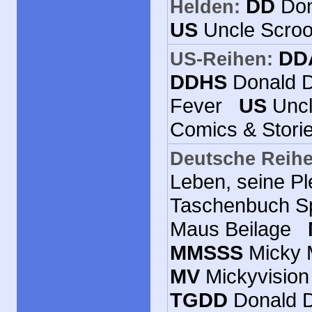
DD
Do
Helden:
US
Uncle Scro
DD
US-Reihen:
DDHS
Donald 
Fever
US
Unc
Comics & Stori
Deutsche Reihe
Leben, seine P
Taschenbuch S
Maus Beilage
MMSSS
Micky 
MV
Mickyvisi
TGDD
Donald 