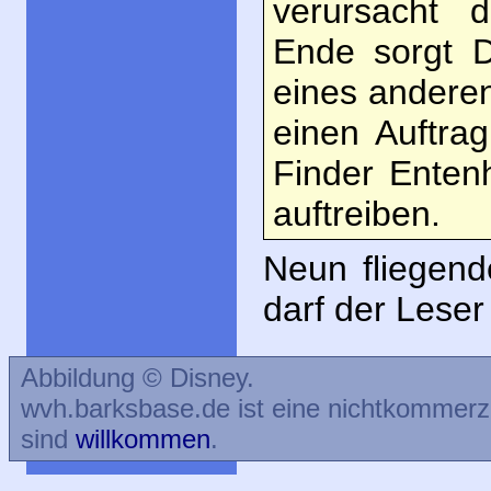
verursacht d
Ende sorgt D
eines anderen
einen Auftra
Finder Enten
auftreiben.
Neun fliegend
darf der Leser
Abbildung © Disney.
wvh.barksbase.de ist eine nichtkommer
sind
willkommen
.