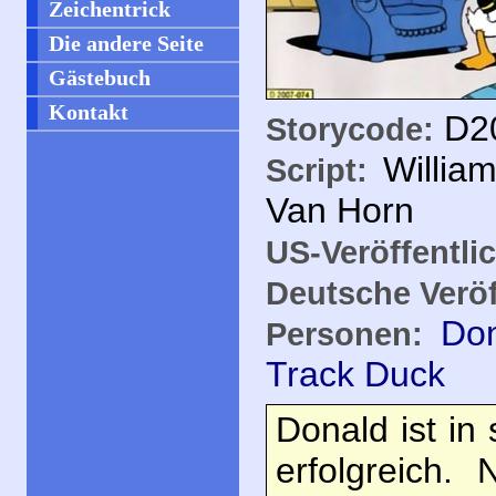
Zeichentrick
Die andere Seite
Gästebuch
Kontakt
D20
Storycode:
Willia
Script:
Van Horn
US-Veröffentli
Deutsche Veröf
Do
Personen:
Track Duck
Donald ist in
erfolgreich.