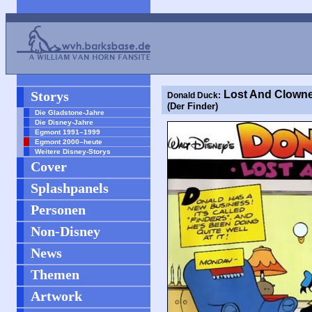
Storys
Lost And Clown
Donald Duck:
(Der Finder)
Die Gladstone-Jahre
Die Disney-Jahre
Egmont 1991–1999
Egmont 2000–heute
Weitere Disney-Storys
Cover
Splashpanels
Personen
Non-Disney
News
Themen
Artwork