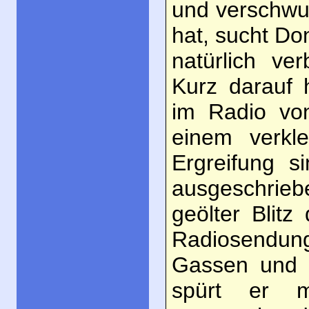
und verschw
hat, sucht D
natürlich ve
Kurz darauf 
im Radio vo
einem verkl
Ergreifung s
ausgeschrieb
geölter Blit
Radiosendun
Gassen und 
spürt er m