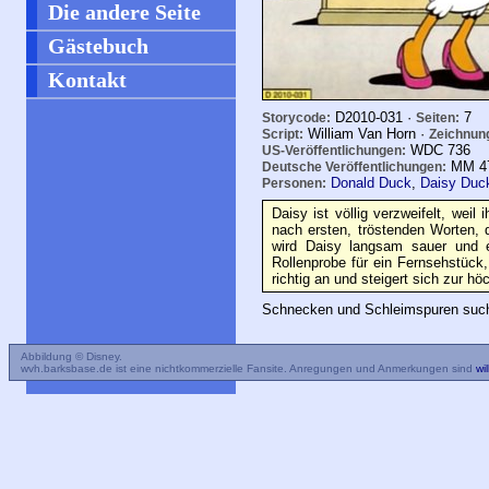
Die andere Seite
Gästebuch
Kontakt
D2010-031 ·
7
Storycode:
Seiten:
William Van Horn ·
Script:
Zeichnun
WDC
736
US-Veröffentlichungen:
MM
4
Deutsche Veröffentlichungen:
Donald Duck
,
Daisy Duc
Personen:
Daisy ist völlig verzweifelt, weil
nach ersten, tröstenden Worten
wird Daisy langsam sauer und e
Rollenprobe für ein Fernsehstück,
richtig an und steigert sich zur 
Schnecken und Schleimspuren sucht
Abbildung © Disney.
wvh.barksbase.de ist eine nichtkommerzielle Fansite. Anregungen und Anmerkungen sind
wi