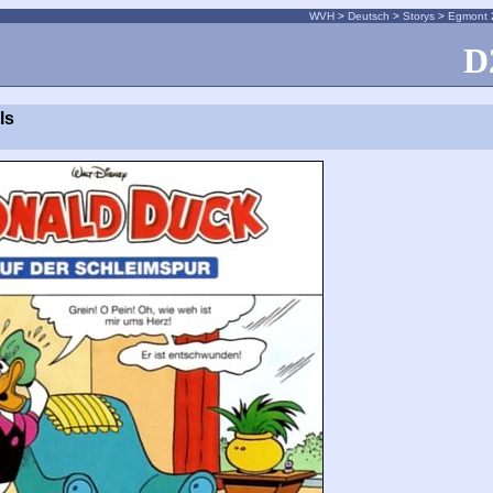
WVH
>
Deutsch
>
Storys
>
Egmont 
D
ls