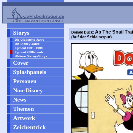
Storys
As The Snail Trai
Donald Duck:
(Auf der Schleimspur)
Die Gladstone-Jahre
Die Disney-Jahre
Egmont 1991–1999
Egmont 2000–heute
Weitere Disney-Storys
Cover
Splashpanels
Personen
Non-Disney
News
Themen
Artwork
Zeichentrick