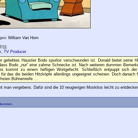
William Van Horn
gen:
7/11
k
,
TV Producer
 ihr geliebtes Haustier Bodo spurlos verschwunden ist. Donald bietet seine Hi
, dass Bodo „nur“ eine zahme Schnecke ist. Nach weiteren dummen Bemerk
s kommt zu einem heftigen Wortgefecht. Schließlich entpuppt sich der 
 für das die beiden Hitzköpfe allerdings ungeeignet scheinen. Doch danach f
höchsten Bühnenreife …
 man vergebens. Dafür sind die 10 neugierigen Moskitos leicht zu entdecke
llkommen
.