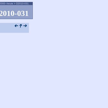
2000–heute
>
D2010-031
2010-031