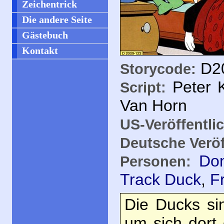
Zeichentrick
Die andere Seite
Gästebuch
Kontakt
D20
Storycode:
Peter 
Script:
Van Horn
US-Veröffentli
Deutsche Veröf
Do
Personen:
Track Duck
,
F
Die Ducks si
um sich dort