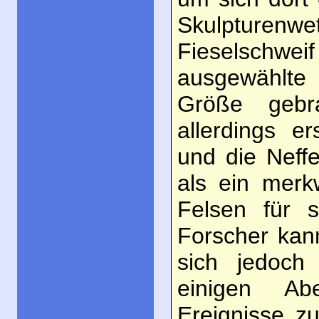
Skulpture
Fieselschw
ausgewählte
Größe gebr
allerdings e
und die Neff
als ein merk
Felsen für s
Forscher kan
sich jedoch
einigen Ab
Ereignisse z