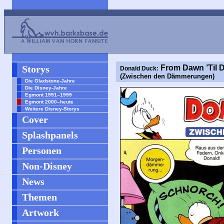
Storys
From Dawn ’Til 
Donald Duck:
(Zwischen den Dämmerungen)
Die Gladstone-Jahre
Die Disney-Jahre
Egmont 1991–1999
Egmont 2000–heute
Weitere Disney-Storys
Cover
Splashpanels
Personen
Non-Disney
News
Themen
Artwork