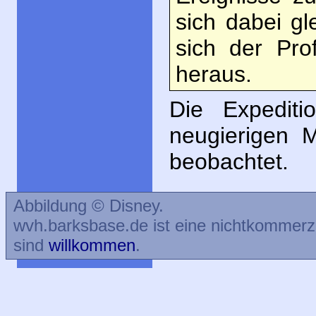
sich dabei g
sich der Pro
heraus.
Die Expedit
neugierigen M
beobachtet.
Abbildung © Disney.
wvh.barksbase.de ist eine nichtkommer
sind
willkommen
.