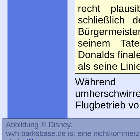
recht plaus
schließlich 
Bürgermeister
seinem Tat
Donalds fina
als seine Lin
Während a
umherschwirre
Flugbetrieb vo
Abbildung © Disney.
wvh.barksbase.de ist eine nichtkommer