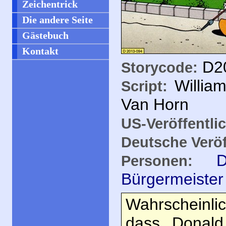
Zeichentrick
Die andere Seite
Gästebuch
Kontakt
D20
Storycode:
Willia
Script:
Van Horn
US-Veröffentli
Deutsche Veröf
Personen:
Bürgermeister
Wahrscheinli
dass Donald 