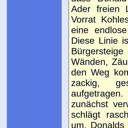
Ader freien 
Vorrat Kohle
eine endlose
Diese Linie i
Bürgerstei
Wänden, Zäun
den Weg komm
zackig, ge
aufgetrage
zunächst ver
schlägt ras
um. Donalds 