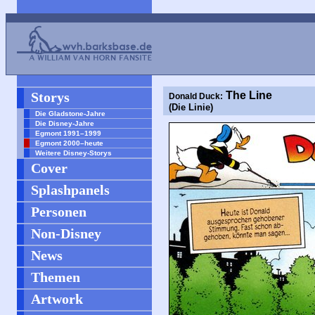
Storys
The Line
Donald Duck:
(Die Linie)
Die Gladstone-Jahre
Die Disney-Jahre
Egmont 1991–1999
Egmont 2000–heute
Weitere Disney-Storys
Cover
Splashpanels
Personen
Non-Disney
News
Themen
Artwork