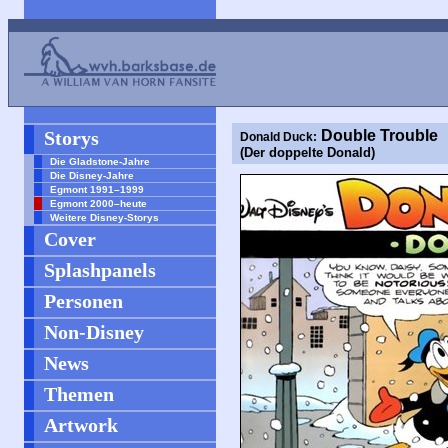
Storys
Double Trouble
Donald Duck:
(Der doppelte Donald)
Die Gladstone-Jahre
Die Disney-Jahre
Egmont 1991–1999
Egmont 2000–heute
Weitere Disney-Storys
Cover
Splashpanels
Personen
Non-Disney
News
Themen
Artwork