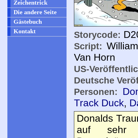
Zeichentrick
Die andere Seite
Gästebuch
Kontakt
D20
Storycode:
Willia
Script:
Van Horn
US-Veröffentli
Deutsche Veröf
Do
Personen:
Track Duck
,
D
Donalds Traum
auf sehr 