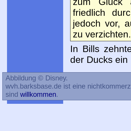
zum Glück a
friedlich du
jedoch vor, 
zu verzichten.
In Bills zehn
der Ducks ein 
Abbildung © Disney.
wvh.barksbase.de ist eine nichtkommer
sind
willkommen
.