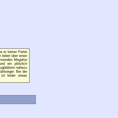
a er keiner Partei
n lieber über einen
lärmendes Megafon
und ein plötzlich
ugblättern nahezu
hlsieger. Bei der
ist leider etwas