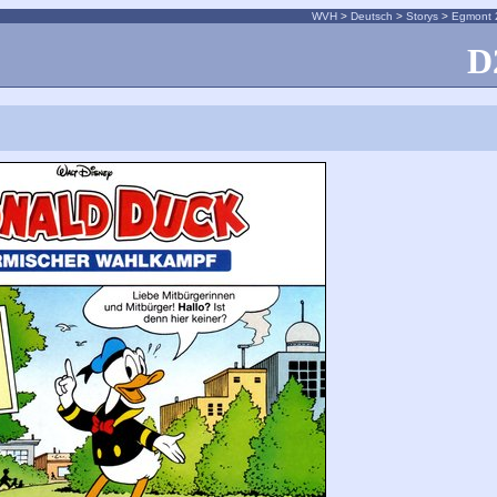
WVH
>
Deutsch
>
Storys
>
Egmont 
D