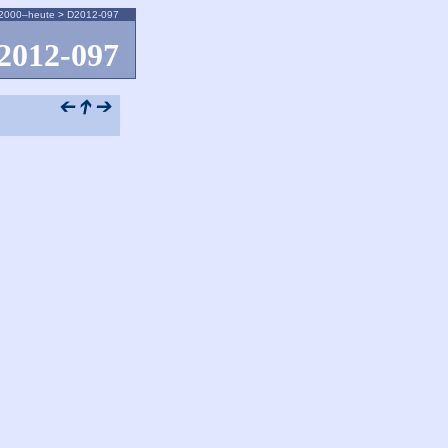
2000–heute
>
D2012-097
2012-097