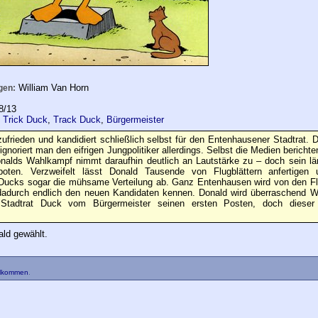
William Van Horn
gen:
8/13
,
Trick Duck
,
Track Duck
,
Bürgermeister
zufrieden und kandidiert schließlich selbst für den Entenhausener Stadtrat. D
ignoriert man den eifrigen Jungpolitiker allerdings. Selbst die Medien berichte
Donalds Wahlkampf nimmt daraufhin deutlich an Lautstärke zu – doch sein 
boten. Verzweifelt lässt Donald Tausende von Flugblättern anfertigen 
cks sogar die mühsame Verteilung ab. Ganz Entenhausen wird von den Fl
dadurch endlich den neuen Kandidaten kennen. Donald wird überraschend Wa
 Stadtrat Duck vom Bürgermeister seinen ersten Posten, doch dieser 
ld gewählt.
llkommen
.