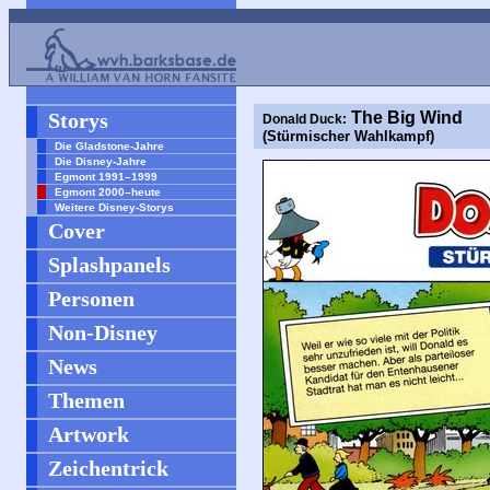
Storys
The Big Wind
Donald Duck:
(Stürmischer Wahlkampf)
Die Gladstone-Jahre
Die Disney-Jahre
Egmont 1991–1999
Egmont 2000–heute
Weitere Disney-Storys
Cover
Splashpanels
Personen
Non-Disney
News
Themen
Artwork
Zeichentrick