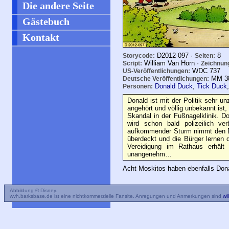
Die andere Seite
Gästebuch
Kontakt
D2012-097 ·
8
Storycode:
Seiten:
William Van Horn ·
Script:
Zeichnun
WDC
737
US-Veröffentlichungen:
MM
3
Deutsche Veröffentlichungen:
Donald Duck
,
Tick Duck
Personen:
Donald ist mit der Politik sehr un
angehört und völlig unbekannt ist, 
Skandal in der Fußnagelklinik. 
wird schon bald polizeilich ver
aufkommender Sturm nimmt den Du
überdeckt und die Bürger lernen 
Vereidigung im Rathaus erhält
unangenehm…
Acht Moskitos haben ebenfalls Dona
Abbildung © Disney.
wvh.barksbase.de ist eine nichtkommerzielle Fansite. Anregungen und Anmerkungen sind
wi