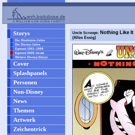
Storys
Nothing Like It
Uncle Scrooge:
(Alles Essig)
Die Gladstone-Jahre
Die Disney-Jahre
Egmont 1991–1999
Egmont 2000–heute
Weitere Disney-Storys
Cover
Splashpanels
Personen
Non-Disney
News
Themen
Artwork
Zeichentrick