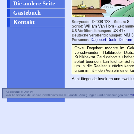
Die andere Seite
Gästebuch
Kontakt
D2008-123 ·
8
Storycode:
Seiten:
William Van Horn ·
Script:
Zeichnun
US
417
US-Veröffentlichungen:
MM
3
Deutsche Veröffentlichungen:
Dagobert Duck
,
Dietram
Personen:
Onkel Dagobert möchte im Geld
verschwunden. Halbbruder Dietr
Kubikhektar Geld gehört zu haben
sofort beenden. Ein leichter Schr
um in die Realität zurückzukehre
unternimmt – den Verzehr einer ku
Acht fliegende Insekten und zwei 
Abbildung © Disney.
wvh.barksbase.de ist eine nichtkommerzielle Fansite. Anregungen und Anmerkungen sind
wi