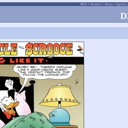
WVH
>
Deutsch
>
Storys
>
Egmont 
D