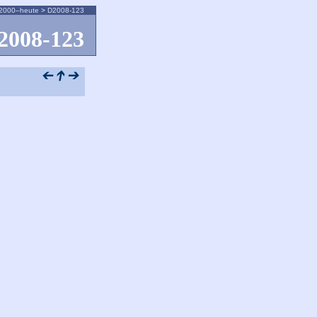
2000–heute
>
D2008-123
2008-123