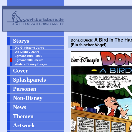
Storys
A Bird In The Ha
Donald Duck:
(Ein falscher Vogel)
Die Gladstone-Jahre
Die Disney-Jahre
Egmont 1991–1999
Egmont 2000–heute
Weitere Disney-Storys
Cover
Splashpanels
Personen
Non-Disney
News
Themen
Artwork