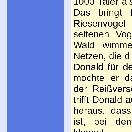
1000 Taler a
Das bringt 
Riesenvogel
seltenen Vo
Wald wimmel
Netzen, die d
Donald für d
möchte er d
der Reißvers
trifft Donald 
heraus, dass
ist, bei de