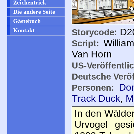
Zeichentrick
Die andere Seite
Gästebuch
D20
Kontakt
Storycode:
Willia
Script:
Van Horn
US-Veröffentli
Deutsche Veröf
Do
Personen:
Track Duck
,
M
In den Wälder
Urvogel ges