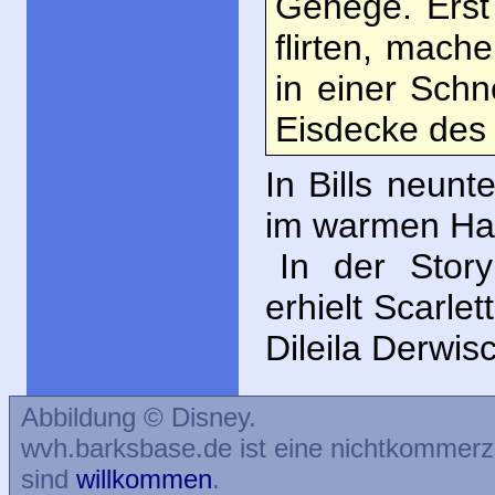
Gehege. Erst
flirten, mach
in einer Schn
Eisdecke des 
In Bills neunt
im warmen Hau
In der Stor
erhielt Scarl
Dileila Derwis
Abbildung © Disney.
wvh.barksbase.de ist eine nichtkommer
sind
willkommen
.