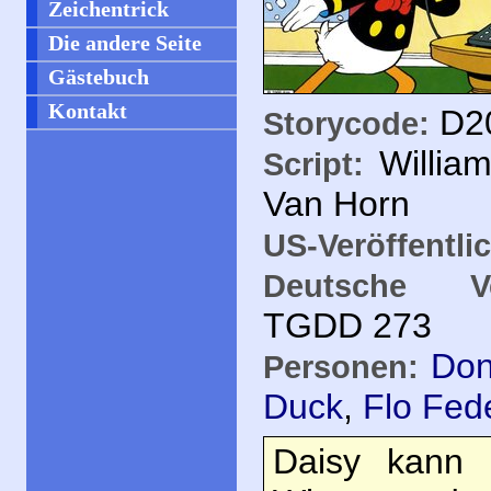
Zeichentrick
Die andere Seite
Gästebuch
Kontakt
D20
Storycode:
Willia
Script:
Van Horn
US-Veröffentli
Deutsche Ver
TGDD
273
Don
Personen:
Duck
,
Flo Fe
Daisy kann D