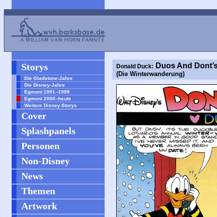
Storys
Duos And Dont’
Donald Duck:
(Die Winterwanderung)
Die Gladstone-Jahre
Die Disney-Jahre
Egmont 1991–1999
Egmont 2000–heute
Weitere Disney-Storys
Cover
Splashpanels
Personen
Non-Disney
News
Themen
Artwork