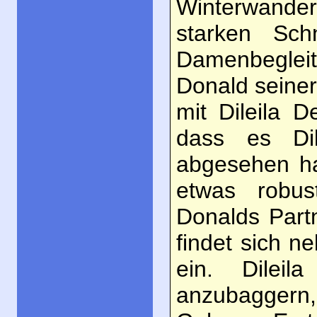
Winterwander
starken Sc
Damenbegleit
Donald seine
mit Dileila 
dass es Di
abgesehen ha
etwas robu
Donalds Part
findet sich n
ein. Dilei
anzubaggern