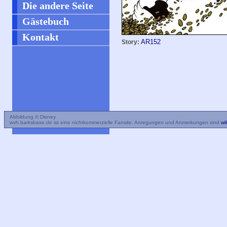
Die andere Seite
Gästebuch
Kontakt
AR152
Story:
Abbildung © Disney.
wvh.barksbase.de ist eine nichtkommerzielle Fansite. Anregungen und Anmerkungen sind
wi