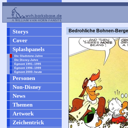
Storys
Bedrohliche Bohnen-Berg
Cover
Splashpanels
Die Gladstone-Jahre
Die Disney-Jahre
Egmont 1991–1995
Egmont 1996–1999
Egmont 2000–heute
Personen
Non-Disney
News
Themen
Artwork
Zeichentrick