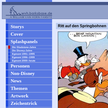
Storys
Ritt auf den Springbohnen
Cover
Splashpanels
Die Gladstone-Jahre
Die Disney-Jahre
Egmont 1991–1995
Egmont 1996–1999
Egmont 2000–heute
Personen
Non-Disney
News
Themen
Artwork
Zeichentrick