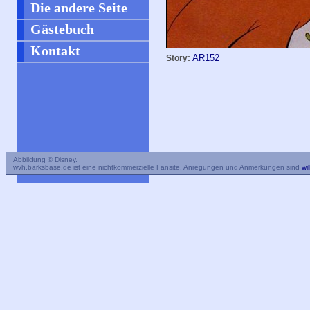
Die andere Seite
Gästebuch
Kontakt
AR152
Story:
Abbildung © Disney.
wvh.barksbase.de ist eine nichtkommerzielle Fansite. Anregungen und Anmerkungen sind
wi