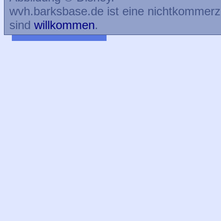
wvh.barksbase.de ist eine nichtkommer
sind
willkommen
.