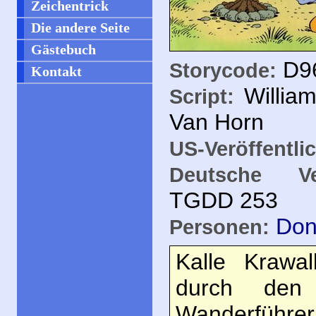
Zeichentrick
Die andere Seite
Gästebuch
D9
Storycode:
Kontakt
Willia
Script:
Van Horn
US-Veröffentli
Deutsche Ver
TGDD
253
Don
Personen:
Kalle Krawa
durch den
Wanderführer