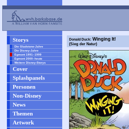
Storys
Winging It!
Donald Duck:
(Sieg der Natur)
Die Gladstone-Jahre
Die Disney-Jahre
Egmont 1991–1999
Egmont 2000–heute
Weitere Disney-Storys
Cover
Splashpanels
Personen
Non-Disney
News
Themen
Artwork