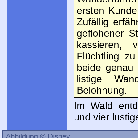
ersten Kunden
Zufällig erfä
geflohener S
kassieren, 
Flüchtling z
beide genau i
listige Wan
Belohnung.
Im Wald entd
und vier lustig
Abbildung © Disney.