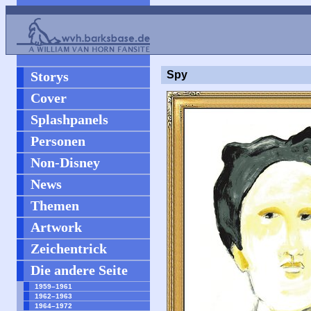
Storys
Spy
Cover
Splashpanels
Personen
Non-Disney
News
Themen
Artwork
Zeichentrick
Die andere Seite
1959–1961
1962–1963
1964–1972