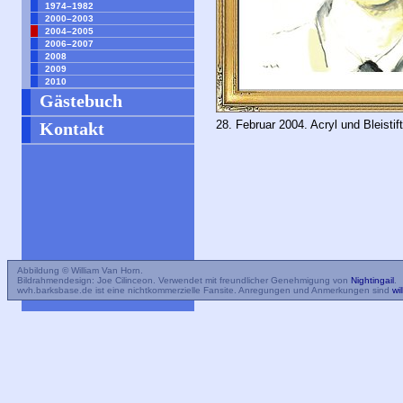
1974–1982
2000–2003
2004–2005
2006–2007
2008
2009
2010
Gästebuch
28. Februar 2004. Acryl und Bleistift
Kontakt
Abbildung © William Van Horn.
Bildrahmendesign: Joe Cilinceon. Verwendet mit freundlicher Genehmigung von
Nightingail
.
wvh.barksbase.de ist eine nichtkommerzielle Fansite. Anregungen und Anmerkungen sind
wi