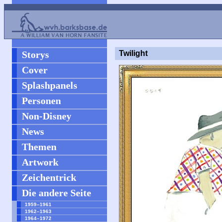
Storys
Twilight
Cover
Splashpanels
Personen
Non-Disney
News
Themen
Artwork
Zeichentrick
Die andere Seite
1959–1961
1962–1963
1964–1972