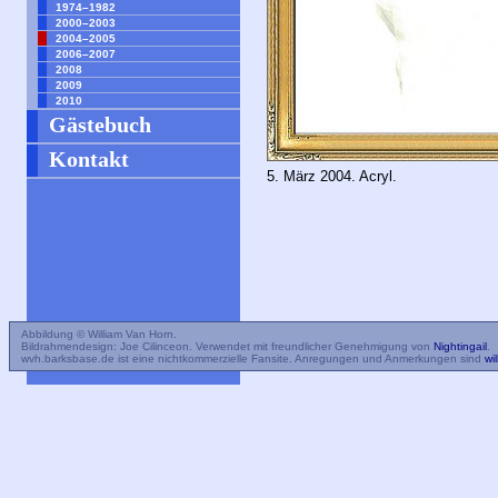
1974–1982
2000–2003
2004–2005
2006–2007
2008
2009
2010
Gästebuch
Kontakt
5. März 2004. Acryl.
Abbildung © William Van Horn.
Bildrahmendesign: Joe Cilinceon. Verwendet mit freundlicher Genehmigung von
Nightingail
.
wvh.barksbase.de ist eine nichtkommerzielle Fansite. Anregungen und Anmerkungen sind
wi