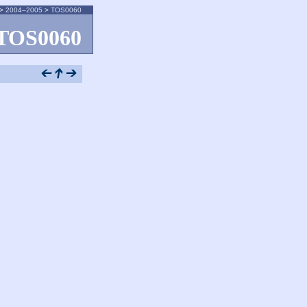
>
2004–2005
>
TOS0060
TOS0060