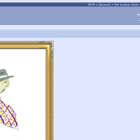
WVH
>
Deutsch
>
Die andere Seite