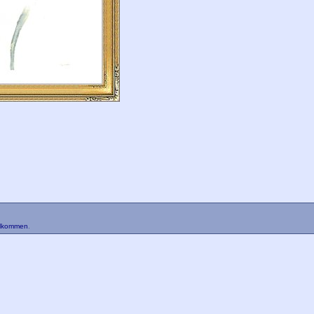
llkommen
.