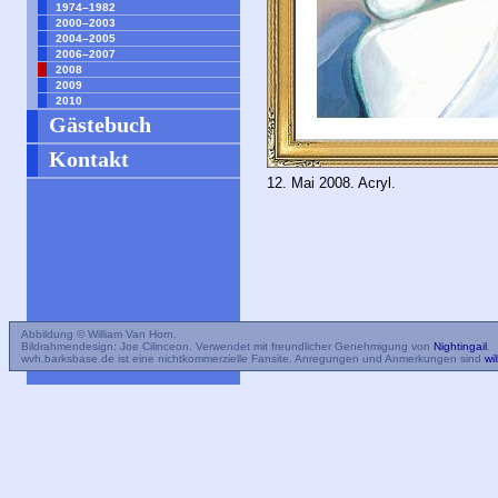
1974–1982
2000–2003
2004–2005
2006–2007
2008
2009
2010
Gästebuch
Kontakt
12. Mai 2008. Acryl.
Abbildung © William Van Horn.
Bildrahmendesign: Joe Cilinceon. Verwendet mit freundlicher Genehmigung von
Nightingail
.
wvh.barksbase.de ist eine nichtkommerzielle Fansite. Anregungen und Anmerkungen sind
wi