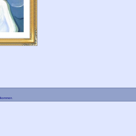
llkommen
.