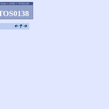
 Seite
>
2008
>
TOS0138
TOS0138