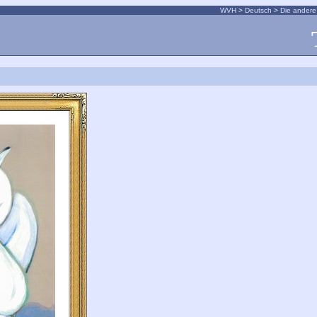
WVH
>
Deutsch
>
Die andere