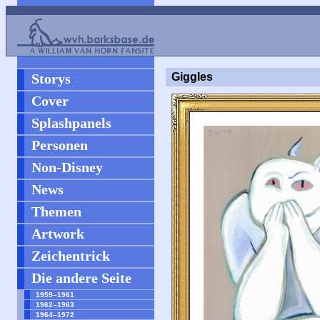
Storys
Giggles
Cover
Splashpanels
Personen
Non-Disney
News
Themen
Artwork
Zeichentrick
Die andere Seite
1959–1961
1962–1963
1964–1972