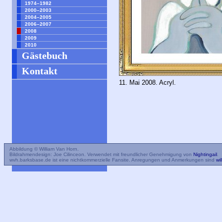
1974–1982
2000–2003
2004–2005
2006–2007
2008
2009
2010
Gästebuch
Kontakt
11. Mai 2008. Acryl.
Abbildung © William Van Horn.
Bildrahmendesign: Joe Cilinceon. Verwendet mit freundlicher Genehmigung von
Nightingail
.
wvh.barksbase.de ist eine nichtkommerzielle Fansite. Anregungen und Anmerkungen sind
wi