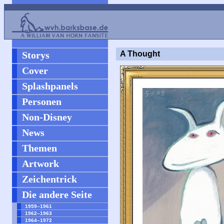
Storys
A Thought
Cover
Splashpanels
Personen
Non-Disney
News
Themen
Artwork
Zeichentrick
Die andere Seite
1959–1961
1962–1963
1964–1972