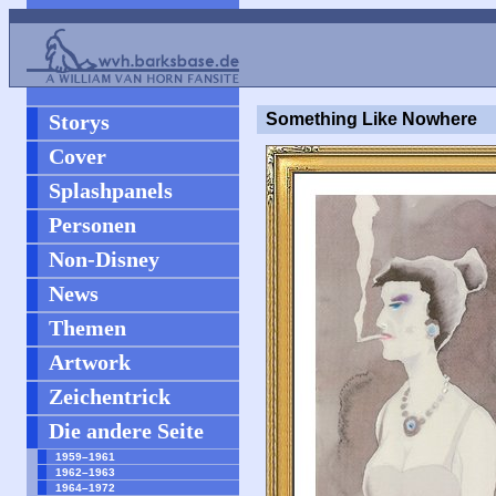
Storys
Something Like Nowhere
Cover
Splashpanels
Personen
Non-Disney
News
Themen
Artwork
Zeichentrick
Die andere Seite
1959–1961
1962–1963
1964–1972