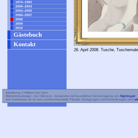
1974–1982
2000–2003
2004–2005
2006–2007
2008
2009
2010
Gästebuch
Kontakt
26. April 2008. Tusche, Tuschemaler
Abbildung © William Van Horn.
Bildrahmendesign: Joe Cilinceon. Verwendet mit freundlicher Genehmigung von
Nightingail
.
wvh.barksbase.de ist eine nichtkommerzielle Fansite. Anregungen und Anmerkungen sind
wi