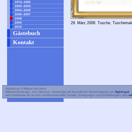
1974–1982
2000–2003
2004–2005
2006–2007
2008
29. März 2008. Tusche, Tuschemal
2009
2010
Gästebuch
Kontakt
Abbildung © William Van Horn.
Bildrahmendesign: Joe Cilinceon. Verwendet mit freundlicher Genehmigung von
Nightingail
.
wvh.barksbase.de ist eine nichtkommerzielle Fansite. Anregungen und Anmerkungen sind
wi