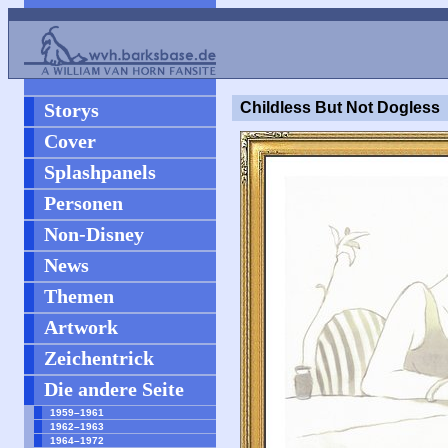
Storys
Childless But Not Dogless
Cover
Splashpanels
Personen
Non-Disney
News
Themen
Artwork
Zeichentrick
Die andere Seite
1959–1961
1962–1963
1964–1972